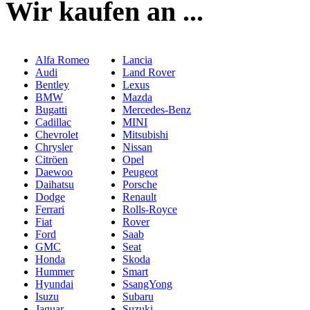
Wir kaufen an ...
Alfa Romeo
Lancia
Audi
Land Rover
Bentley
Lexus
BMW
Mazda
Bugatti
Mercedes-Benz
Cadillac
MINI
Chevrolet
Mitsubishi
Chrysler
Nissan
Citröen
Opel
Daewoo
Peugeot
Daihatsu
Porsche
Dodge
Renault
Ferrari
Rolls-Royce
Fiat
Rover
Ford
Saab
GMC
Seat
Honda
Skoda
Hummer
Smart
Hyundai
SsangYong
Isuzu
Subaru
Jaguar
Suzuki