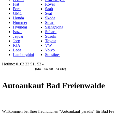
Fiat
Rover
Ford
Saab
GMC
Seat
Honda
Skoda
Hummer
Smart
Hyundai
SsangYong
Isuzu
Subaru
Jaguar
Suzuki
Jeep
Toyota
KIA
VW
Lada
Volvo
Lamborghini
Sonstiges
Hotline: 0162 23 511 53 -
Anfrageformular
(Mo. - So. 00 - 24 Uhr)
Autoankauf Bad Freienwalde
Willkommen bei Ihrer freundlichen "Autoankauf-paradis" für Bad Fr