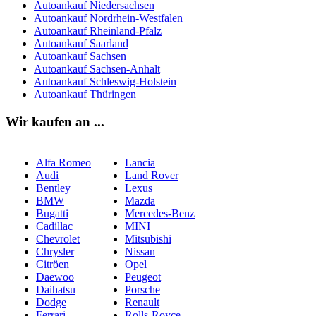
Autoankauf Niedersachsen
Autoankauf Nordrhein-Westfalen
Autoankauf Rheinland-Pfalz
Autoankauf Saarland
Autoankauf Sachsen
Autoankauf Sachsen-Anhalt
Autoankauf Schleswig-Holstein
Autoankauf Thüringen
Wir kaufen an ...
Alfa Romeo
Lancia
Audi
Land Rover
Bentley
Lexus
BMW
Mazda
Bugatti
Mercedes-Benz
Cadillac
MINI
Chevrolet
Mitsubishi
Chrysler
Nissan
Citröen
Opel
Daewoo
Peugeot
Daihatsu
Porsche
Dodge
Renault
Ferrari
Rolls-Royce