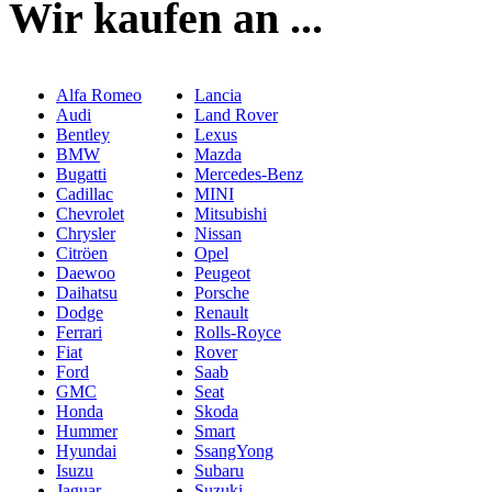
Wir kaufen an ...
Alfa Romeo
Lancia
Audi
Land Rover
Bentley
Lexus
BMW
Mazda
Bugatti
Mercedes-Benz
Cadillac
MINI
Chevrolet
Mitsubishi
Chrysler
Nissan
Citröen
Opel
Daewoo
Peugeot
Daihatsu
Porsche
Dodge
Renault
Ferrari
Rolls-Royce
Fiat
Rover
Ford
Saab
GMC
Seat
Honda
Skoda
Hummer
Smart
Hyundai
SsangYong
Isuzu
Subaru
Jaguar
Suzuki