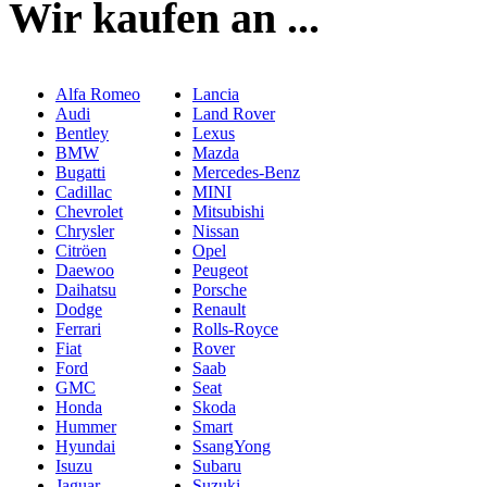
Wir kaufen an ...
Alfa Romeo
Lancia
Audi
Land Rover
Bentley
Lexus
BMW
Mazda
Bugatti
Mercedes-Benz
Cadillac
MINI
Chevrolet
Mitsubishi
Chrysler
Nissan
Citröen
Opel
Daewoo
Peugeot
Daihatsu
Porsche
Dodge
Renault
Ferrari
Rolls-Royce
Fiat
Rover
Ford
Saab
GMC
Seat
Honda
Skoda
Hummer
Smart
Hyundai
SsangYong
Isuzu
Subaru
Jaguar
Suzuki