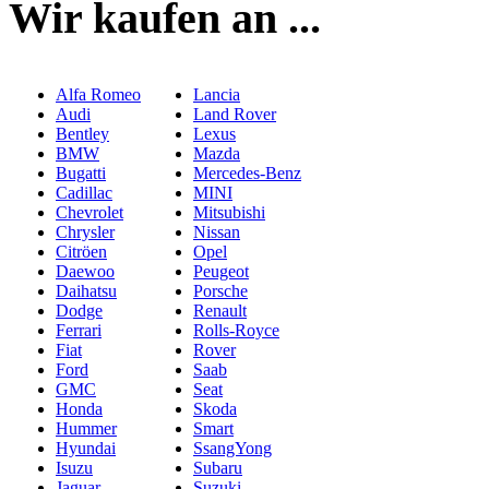
Wir kaufen an ...
Alfa Romeo
Lancia
Audi
Land Rover
Bentley
Lexus
BMW
Mazda
Bugatti
Mercedes-Benz
Cadillac
MINI
Chevrolet
Mitsubishi
Chrysler
Nissan
Citröen
Opel
Daewoo
Peugeot
Daihatsu
Porsche
Dodge
Renault
Ferrari
Rolls-Royce
Fiat
Rover
Ford
Saab
GMC
Seat
Honda
Skoda
Hummer
Smart
Hyundai
SsangYong
Isuzu
Subaru
Jaguar
Suzuki