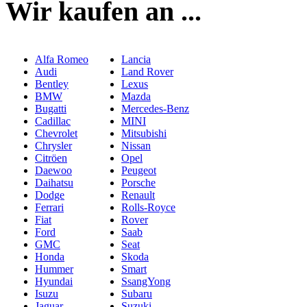
Wir kaufen an ...
Alfa Romeo
Lancia
Audi
Land Rover
Bentley
Lexus
BMW
Mazda
Bugatti
Mercedes-Benz
Cadillac
MINI
Chevrolet
Mitsubishi
Chrysler
Nissan
Citröen
Opel
Daewoo
Peugeot
Daihatsu
Porsche
Dodge
Renault
Ferrari
Rolls-Royce
Fiat
Rover
Ford
Saab
GMC
Seat
Honda
Skoda
Hummer
Smart
Hyundai
SsangYong
Isuzu
Subaru
Jaguar
Suzuki