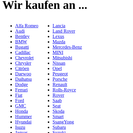
Wir kaufen an ...
Alfa Romeo
Lancia
Audi
Land Rover
Bentley
Lexus
BMW
Mazda
Bugatti
Mercedes-Benz
Cadillac
MINI
Chevrolet
Mitsubishi
Chrysler
Nissan
Citröen
Opel
Daewoo
Peugeot
Daihatsu
Porsche
Dodge
Renault
Ferrari
Rolls-Royce
Fiat
Rover
Ford
Saab
GMC
Seat
Honda
Skoda
Hummer
Smart
Hyundai
SsangYong
Isuzu
Subaru
Jaguar
Suzuki