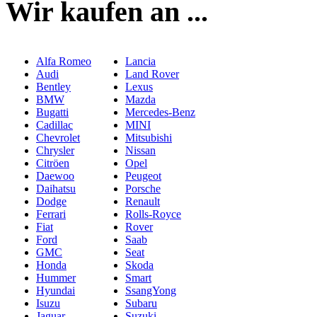
Wir kaufen an ...
Alfa Romeo
Lancia
Audi
Land Rover
Bentley
Lexus
BMW
Mazda
Bugatti
Mercedes-Benz
Cadillac
MINI
Chevrolet
Mitsubishi
Chrysler
Nissan
Citröen
Opel
Daewoo
Peugeot
Daihatsu
Porsche
Dodge
Renault
Ferrari
Rolls-Royce
Fiat
Rover
Ford
Saab
GMC
Seat
Honda
Skoda
Hummer
Smart
Hyundai
SsangYong
Isuzu
Subaru
Jaguar
Suzuki