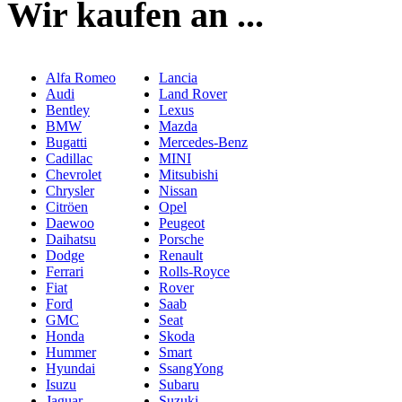
Wir kaufen an ...
Alfa Romeo
Lancia
Audi
Land Rover
Bentley
Lexus
BMW
Mazda
Bugatti
Mercedes-Benz
Cadillac
MINI
Chevrolet
Mitsubishi
Chrysler
Nissan
Citröen
Opel
Daewoo
Peugeot
Daihatsu
Porsche
Dodge
Renault
Ferrari
Rolls-Royce
Fiat
Rover
Ford
Saab
GMC
Seat
Honda
Skoda
Hummer
Smart
Hyundai
SsangYong
Isuzu
Subaru
Jaguar
Suzuki