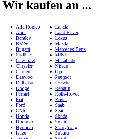
Wir kaufen an ...
Alfa Romeo
Lancia
Audi
Land Rover
Bentley
Lexus
BMW
Mazda
Bugatti
Mercedes-Benz
Cadillac
MINI
Chevrolet
Mitsubishi
Chrysler
Nissan
Citröen
Opel
Daewoo
Peugeot
Daihatsu
Porsche
Dodge
Renault
Ferrari
Rolls-Royce
Fiat
Rover
Ford
Saab
GMC
Seat
Honda
Skoda
Hummer
Smart
Hyundai
SsangYong
Isuzu
Subaru
Jaguar
Suzuki