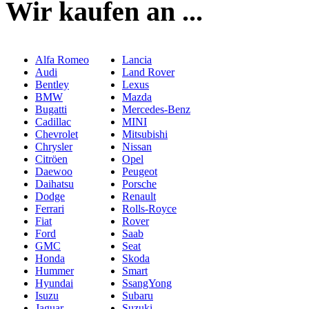
Wir kaufen an ...
Alfa Romeo
Lancia
Audi
Land Rover
Bentley
Lexus
BMW
Mazda
Bugatti
Mercedes-Benz
Cadillac
MINI
Chevrolet
Mitsubishi
Chrysler
Nissan
Citröen
Opel
Daewoo
Peugeot
Daihatsu
Porsche
Dodge
Renault
Ferrari
Rolls-Royce
Fiat
Rover
Ford
Saab
GMC
Seat
Honda
Skoda
Hummer
Smart
Hyundai
SsangYong
Isuzu
Subaru
Jaguar
Suzuki