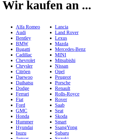
Wir kaufen an ...
Alfa Romeo
Lancia
Audi
Land Rover
Bentley
Lexus
BMW
Mazda
Bugatti
Mercedes-Benz
Cadillac
MINI
Chevrolet
Mitsubishi
Chrysler
Nissan
Citröen
Opel
Daewoo
Peugeot
Daihatsu
Porsche
Dodge
Renault
Ferrari
Rolls-Royce
Fiat
Rover
Ford
Saab
GMC
Seat
Honda
Skoda
Hummer
Smart
Hyundai
SsangYong
Isuzu
Subaru
Jaguar
Suzuki