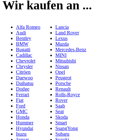
Wir kaufen an ...
Alfa Romeo
Lancia
Audi
Land Rover
Bentley
Lexus
BMW
Mazda
Bugatti
Mercedes-Benz
Cadillac
MINI
Chevrolet
Mitsubishi
Chrysler
Nissan
Citröen
Opel
Daewoo
Peugeot
Daihatsu
Porsche
Dodge
Renault
Ferrari
Rolls-Royce
Fiat
Rover
Ford
Saab
GMC
Seat
Honda
Skoda
Hummer
Smart
Hyundai
SsangYong
Isuzu
Subaru
Jaguar
Suzuki