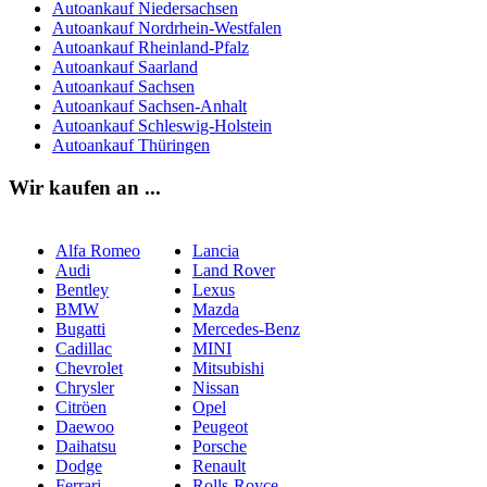
Autoankauf Niedersachsen
Autoankauf Nordrhein-Westfalen
Autoankauf Rheinland-Pfalz
Autoankauf Saarland
Autoankauf Sachsen
Autoankauf Sachsen-Anhalt
Autoankauf Schleswig-Holstein
Autoankauf Thüringen
Wir kaufen an ...
Alfa Romeo
Lancia
Audi
Land Rover
Bentley
Lexus
BMW
Mazda
Bugatti
Mercedes-Benz
Cadillac
MINI
Chevrolet
Mitsubishi
Chrysler
Nissan
Citröen
Opel
Daewoo
Peugeot
Daihatsu
Porsche
Dodge
Renault
Ferrari
Rolls-Royce