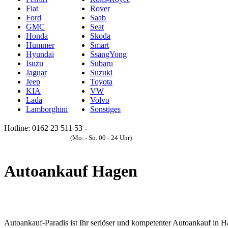
Fiat
Rover
Ford
Saab
GMC
Seat
Honda
Skoda
Hummer
Smart
Hyundai
SsangYong
Isuzu
Subaru
Jaguar
Suzuki
Jeep
Toyota
KIA
VW
Lada
Volvo
Lamborghini
Sonstiges
Hotline: 0162 23 511 53 -
Anfrageformular
(Mo. - So. 00 - 24 Uhr)
Autoankauf Hagen
Autoankauf-Paradis ist Ihr seriöser und kompetenter Autoankauf in H