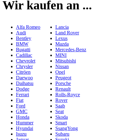
Wir kaufen an ...
Alfa Romeo
Lancia
Audi
Land Rover
Bentley
Lexus
BMW
Mazda
Bugatti
Mercedes-Benz
Cadillac
MINI
Chevrolet
Mitsubishi
Chrysler
Nissan
Citröen
Opel
Daewoo
Peugeot
Daihatsu
Porsche
Dodge
Renault
Ferrari
Rolls-Royce
Fiat
Rover
Ford
Saab
GMC
Seat
Honda
Skoda
Hummer
Smart
Hyundai
SsangYong
Isuzu
Subaru
Jaguar
Suzuki