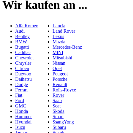
Wir kaufen an ...
Alfa Romeo
Lancia
Audi
Land Rover
Bentley
Lexus
BMW
Mazda
Bugatti
Mercedes-Benz
Cadillac
MINI
Chevrolet
Mitsubishi
Chrysler
Nissan
Citröen
Opel
Daewoo
Peugeot
Daihatsu
Porsche
Dodge
Renault
Ferrari
Rolls-Royce
Fiat
Rover
Ford
Saab
GMC
Seat
Honda
Skoda
Hummer
Smart
Hyundai
SsangYong
Isuzu
Subaru
Jaguar
Suzuki