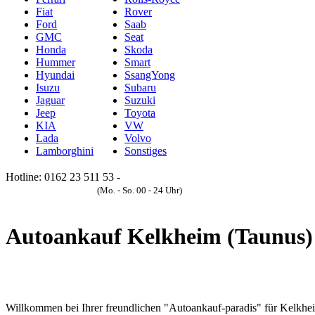
Fiat
Rover
Ford
Saab
GMC
Seat
Honda
Skoda
Hummer
Smart
Hyundai
SsangYong
Isuzu
Subaru
Jaguar
Suzuki
Jeep
Toyota
KIA
VW
Lada
Volvo
Lamborghini
Sonstiges
Hotline: 0162 23 511 53 -
Anfrageformular
(Mo. - So. 00 - 24 Uhr)
Autoankauf Kelkheim (Taunus)
Willkommen bei Ihrer freundlichen "Autoankauf-paradis" für Kelkhe