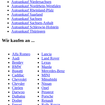
Autoankauf Niedersachsen
Autoankauf Nordrhein-Westfalen
Autoankauf Rheinland-Pfalz
Autoankauf Saarland
Autoankauf Sachsen
Autoankauf Sachsen-Anhalt
Autoankauf Schleswig-Holstein
Autoankauf Thüringen
Wir kaufen an ...
Alfa Romeo
Lancia
Audi
Land Rover
Bentley
Lexus
BMW
Mazda
Bugatti
Mercedes-Benz
Cadillac
MINI
Chevrolet
Mitsubishi
Chrysler
Nissan
Citröen
Opel
Daewoo
Peugeot
Daihatsu
Porsche
Dodge
Renault
Ferrari
Rolls-Royce