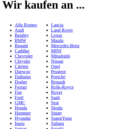
Wir kaufen an ...
Alfa Romeo
Lancia
Audi
Land Rover
Bentley
Lexus
BMW
Mazda
Bugatti
Mercedes-Benz
Cadillac
MINI
Chevrolet
Mitsubishi
Chrysler
Nissan
Citröen
Opel
Daewoo
Peugeot
Daihatsu
Porsche
Dodge
Renault
Ferrari
Rolls-Royce
Fiat
Rover
Ford
Saab
GMC
Seat
Honda
Skoda
Hummer
Smart
Hyundai
SsangYong
Isuzu
Subaru
Jaguar
Suzuki