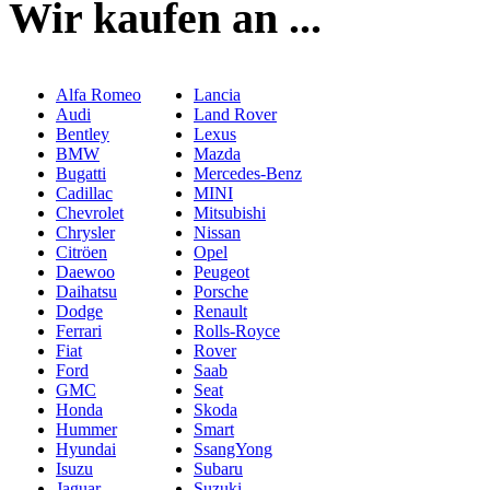
Wir kaufen an ...
Alfa Romeo
Lancia
Audi
Land Rover
Bentley
Lexus
BMW
Mazda
Bugatti
Mercedes-Benz
Cadillac
MINI
Chevrolet
Mitsubishi
Chrysler
Nissan
Citröen
Opel
Daewoo
Peugeot
Daihatsu
Porsche
Dodge
Renault
Ferrari
Rolls-Royce
Fiat
Rover
Ford
Saab
GMC
Seat
Honda
Skoda
Hummer
Smart
Hyundai
SsangYong
Isuzu
Subaru
Jaguar
Suzuki