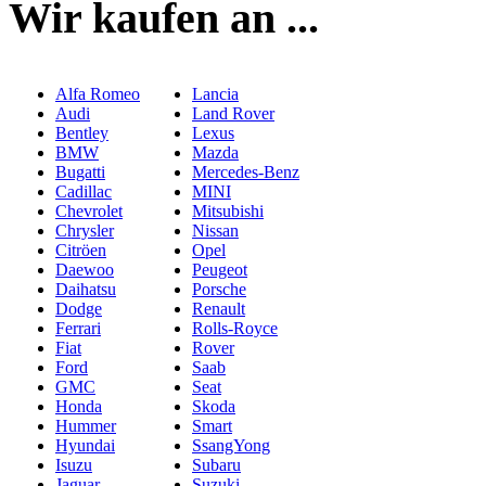
Wir kaufen an ...
Alfa Romeo
Lancia
Audi
Land Rover
Bentley
Lexus
BMW
Mazda
Bugatti
Mercedes-Benz
Cadillac
MINI
Chevrolet
Mitsubishi
Chrysler
Nissan
Citröen
Opel
Daewoo
Peugeot
Daihatsu
Porsche
Dodge
Renault
Ferrari
Rolls-Royce
Fiat
Rover
Ford
Saab
GMC
Seat
Honda
Skoda
Hummer
Smart
Hyundai
SsangYong
Isuzu
Subaru
Jaguar
Suzuki