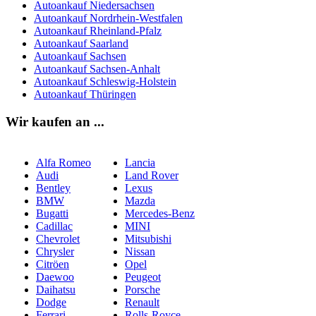
Autoankauf Niedersachsen
Autoankauf Nordrhein-Westfalen
Autoankauf Rheinland-Pfalz
Autoankauf Saarland
Autoankauf Sachsen
Autoankauf Sachsen-Anhalt
Autoankauf Schleswig-Holstein
Autoankauf Thüringen
Wir kaufen an ...
Alfa Romeo
Lancia
Audi
Land Rover
Bentley
Lexus
BMW
Mazda
Bugatti
Mercedes-Benz
Cadillac
MINI
Chevrolet
Mitsubishi
Chrysler
Nissan
Citröen
Opel
Daewoo
Peugeot
Daihatsu
Porsche
Dodge
Renault
Ferrari
Rolls-Royce