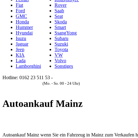
Fiat
Rover
Ford
Saab
GMC
Seat
Honda
Skoda
Hummer
Smart
Hyundai
SsangYong
Isuzu
Subaru
Jaguar
Suzuki
Jeep
Toyota
KIA
VW
Lada
Volvo
Lamborghini
Sonstiges
Hotline: 0162 23 511 53 -
Anfrageformular
(Mo. - So. 00 - 24 Uhr)
Autoankauf Mainz
Autoankauf Mainz wenn Sie ein Fahrzeug in Mainz zum Verkaufen habe