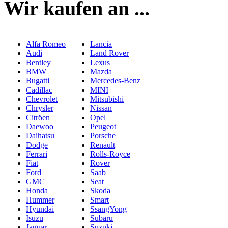
Wir kaufen an ...
Alfa Romeo
Lancia
Audi
Land Rover
Bentley
Lexus
BMW
Mazda
Bugatti
Mercedes-Benz
Cadillac
MINI
Chevrolet
Mitsubishi
Chrysler
Nissan
Citröen
Opel
Daewoo
Peugeot
Daihatsu
Porsche
Dodge
Renault
Ferrari
Rolls-Royce
Fiat
Rover
Ford
Saab
GMC
Seat
Honda
Skoda
Hummer
Smart
Hyundai
SsangYong
Isuzu
Subaru
Jaguar
Suzuki