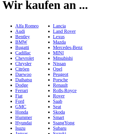
Wir kaufen an ...
Alfa Romeo
Lancia
Audi
Land Rover
Bentley
Lexus
BMW
Mazda
Bugatti
Mercedes-Benz
Cadillac
MINI
Chevrolet
Mitsubishi
Chrysler
Nissan
Citröen
Opel
Daewoo
Peugeot
Daihatsu
Porsche
Dodge
Renault
Ferrari
Rolls-Royce
Fiat
Rover
Ford
Saab
GMC
Seat
Honda
Skoda
Hummer
Smart
Hyundai
SsangYong
Isuzu
Subaru
Jaguar
Suzuki