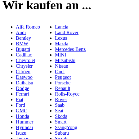
Wir kaufen an ...
Alfa Romeo
Lancia
Audi
Land Rover
Bentley
Lexus
BMW
Mazda
Bugatti
Mercedes-Benz
Cadillac
MINI
Chevrolet
Mitsubishi
Chrysler
Nissan
Citröen
Opel
Daewoo
Peugeot
Daihatsu
Porsche
Dodge
Renault
Ferrari
Rolls-Royce
Fiat
Rover
Ford
Saab
GMC
Seat
Honda
Skoda
Hummer
Smart
Hyundai
SsangYong
Isuzu
Subaru
Jaguar
Suzuki