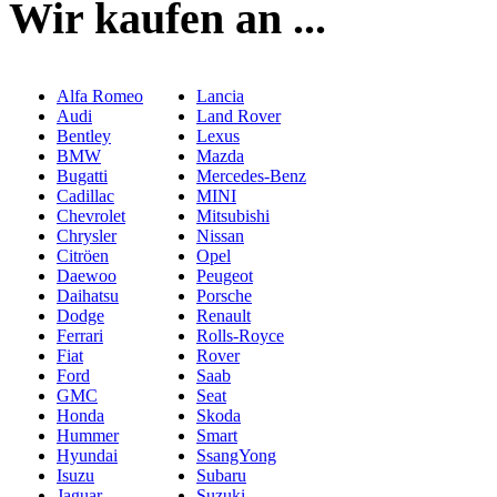
Wir kaufen an ...
Alfa Romeo
Lancia
Audi
Land Rover
Bentley
Lexus
BMW
Mazda
Bugatti
Mercedes-Benz
Cadillac
MINI
Chevrolet
Mitsubishi
Chrysler
Nissan
Citröen
Opel
Daewoo
Peugeot
Daihatsu
Porsche
Dodge
Renault
Ferrari
Rolls-Royce
Fiat
Rover
Ford
Saab
GMC
Seat
Honda
Skoda
Hummer
Smart
Hyundai
SsangYong
Isuzu
Subaru
Jaguar
Suzuki