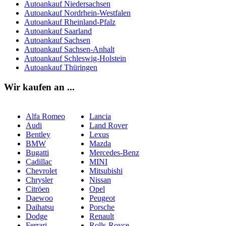
Autoankauf Niedersachsen
Autoankauf Nordrhein-Westfalen
Autoankauf Rheinland-Pfalz
Autoankauf Saarland
Autoankauf Sachsen
Autoankauf Sachsen-Anhalt
Autoankauf Schleswig-Holstein
Autoankauf Thüringen
Wir kaufen an ...
Alfa Romeo
Lancia
Audi
Land Rover
Bentley
Lexus
BMW
Mazda
Bugatti
Mercedes-Benz
Cadillac
MINI
Chevrolet
Mitsubishi
Chrysler
Nissan
Citröen
Opel
Daewoo
Peugeot
Daihatsu
Porsche
Dodge
Renault
Ferrari
Rolls-Royce