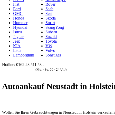
Fiat
Rover
Ford
Saab
GMC
Seat
Honda
Skoda
Hummer
Smart
Hyundai
SsangYong
Isuzu
Subaru
Jaguar
Suzuki
Jeep
Toyota
KIA
VW
Lada
Volvo
Lamborghini
Sonstiges
Hotline: 0162 23 511 53 -
Anfrageformular
(Mo. - So. 00 - 24 Uhr)
Autoankauf Neustadt in Holstei
Wollen Sie Ihren Gebrauchtwagen in Neustadt in Holstein verkaufen? Hi