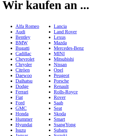
Wir kaufen an ...
Alfa Romeo
Lancia
Audi
Land Rover
Bentley
Lexus
BMW
Mazda
Bugatti
Mercedes-Benz
Cadillac
MINI
Chevrolet
Mitsubishi
Chrysler
Nissan
Citröen
Opel
Daewoo
Peugeot
Daihatsu
Porsche
Dodge
Renault
Ferrari
Rolls-Royce
Fiat
Rover
Ford
Saab
GMC
Seat
Honda
Skoda
Hummer
Smart
Hyundai
SsangYong
Isuzu
Subaru
Jaguar
Suzuki