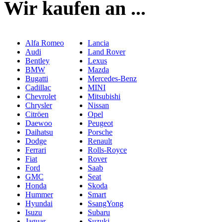
Wir kaufen an ...
Alfa Romeo
Lancia
Audi
Land Rover
Bentley
Lexus
BMW
Mazda
Bugatti
Mercedes-Benz
Cadillac
MINI
Chevrolet
Mitsubishi
Chrysler
Nissan
Citröen
Opel
Daewoo
Peugeot
Daihatsu
Porsche
Dodge
Renault
Ferrari
Rolls-Royce
Fiat
Rover
Ford
Saab
GMC
Seat
Honda
Skoda
Hummer
Smart
Hyundai
SsangYong
Isuzu
Subaru
Jaguar
Suzuki