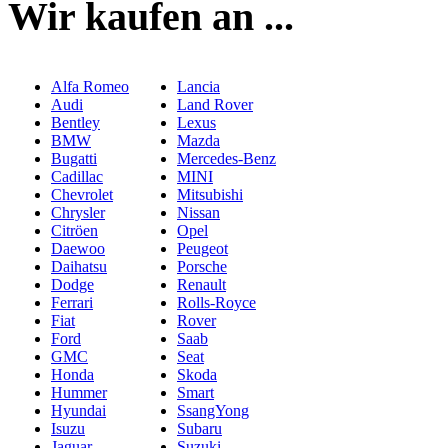
Wir kaufen an ...
Alfa Romeo
Lancia
Audi
Land Rover
Bentley
Lexus
BMW
Mazda
Bugatti
Mercedes-Benz
Cadillac
MINI
Chevrolet
Mitsubishi
Chrysler
Nissan
Citröen
Opel
Daewoo
Peugeot
Daihatsu
Porsche
Dodge
Renault
Ferrari
Rolls-Royce
Fiat
Rover
Ford
Saab
GMC
Seat
Honda
Skoda
Hummer
Smart
Hyundai
SsangYong
Isuzu
Subaru
Jaguar
Suzuki