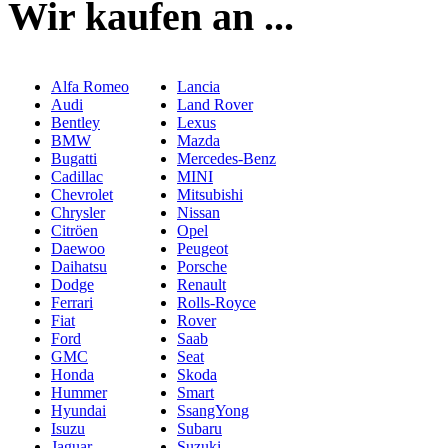
Wir kaufen an ...
Alfa Romeo
Lancia
Audi
Land Rover
Bentley
Lexus
BMW
Mazda
Bugatti
Mercedes-Benz
Cadillac
MINI
Chevrolet
Mitsubishi
Chrysler
Nissan
Citröen
Opel
Daewoo
Peugeot
Daihatsu
Porsche
Dodge
Renault
Ferrari
Rolls-Royce
Fiat
Rover
Ford
Saab
GMC
Seat
Honda
Skoda
Hummer
Smart
Hyundai
SsangYong
Isuzu
Subaru
Jaguar
Suzuki