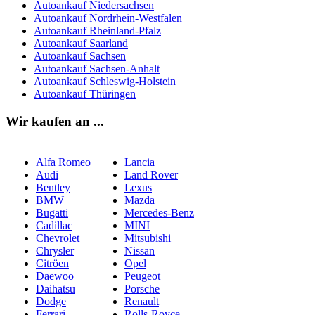
Autoankauf Niedersachsen
Autoankauf Nordrhein-Westfalen
Autoankauf Rheinland-Pfalz
Autoankauf Saarland
Autoankauf Sachsen
Autoankauf Sachsen-Anhalt
Autoankauf Schleswig-Holstein
Autoankauf Thüringen
Wir kaufen an ...
Alfa Romeo
Lancia
Audi
Land Rover
Bentley
Lexus
BMW
Mazda
Bugatti
Mercedes-Benz
Cadillac
MINI
Chevrolet
Mitsubishi
Chrysler
Nissan
Citröen
Opel
Daewoo
Peugeot
Daihatsu
Porsche
Dodge
Renault
Ferrari
Rolls-Royce