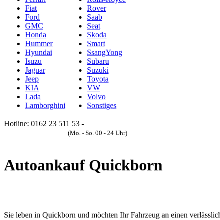
Fiat
Rover
Ford
Saab
GMC
Seat
Honda
Skoda
Hummer
Smart
Hyundai
SsangYong
Isuzu
Subaru
Jaguar
Suzuki
Jeep
Toyota
KIA
VW
Lada
Volvo
Lamborghini
Sonstiges
Hotline: 0162 23 511 53 -
Anfrageformular
(Mo. - So. 00 - 24 Uhr)
Autoankauf Quickborn
Sie leben in Quickborn und möchten Ihr Fahrzeug an einen verlässlic