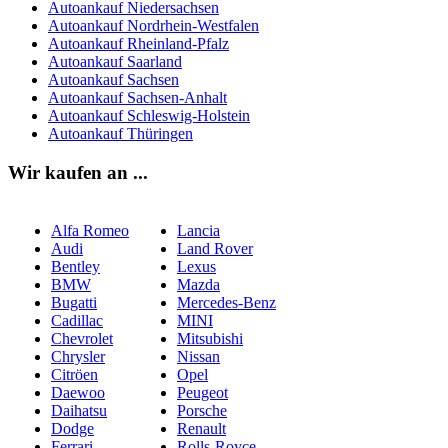
Autoankauf Niedersachsen
Autoankauf Nordrhein-Westfalen
Autoankauf Rheinland-Pfalz
Autoankauf Saarland
Autoankauf Sachsen
Autoankauf Sachsen-Anhalt
Autoankauf Schleswig-Holstein
Autoankauf Thüringen
Wir kaufen an ...
Alfa Romeo
Lancia
Audi
Land Rover
Bentley
Lexus
BMW
Mazda
Bugatti
Mercedes-Benz
Cadillac
MINI
Chevrolet
Mitsubishi
Chrysler
Nissan
Citröen
Opel
Daewoo
Peugeot
Daihatsu
Porsche
Dodge
Renault
Ferrari
Rolls-Royce