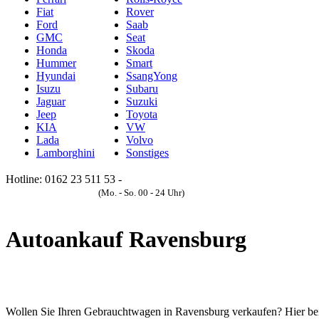
Fiat
Rover
Ford
Saab
GMC
Seat
Honda
Skoda
Hummer
Smart
Hyundai
SsangYong
Isuzu
Subaru
Jaguar
Suzuki
Jeep
Toyota
KIA
VW
Lada
Volvo
Lamborghini
Sonstiges
Hotline: 0162 23 511 53 -
Anfrageformular
(Mo. - So. 00 - 24 Uhr)
Autoankauf Ravensburg
Wollen Sie Ihren Gebrauchtwagen in Ravensburg verkaufen? Hier bei Au