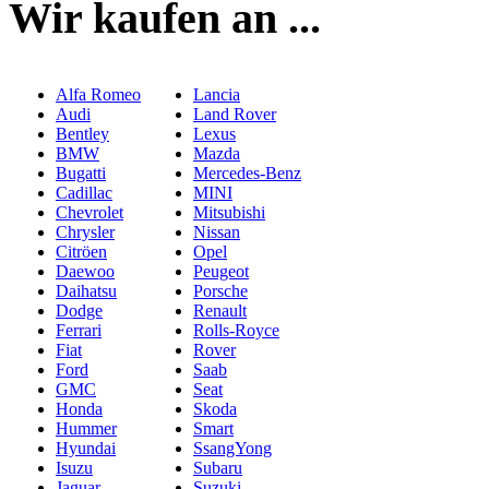
Wir kaufen an ...
Alfa Romeo
Lancia
Audi
Land Rover
Bentley
Lexus
BMW
Mazda
Bugatti
Mercedes-Benz
Cadillac
MINI
Chevrolet
Mitsubishi
Chrysler
Nissan
Citröen
Opel
Daewoo
Peugeot
Daihatsu
Porsche
Dodge
Renault
Ferrari
Rolls-Royce
Fiat
Rover
Ford
Saab
GMC
Seat
Honda
Skoda
Hummer
Smart
Hyundai
SsangYong
Isuzu
Subaru
Jaguar
Suzuki