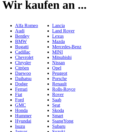
Wir kaufen an ...
Alfa Romeo
Lancia
Audi
Land Rover
Bentley
Lexus
BMW
Mazda
Bugatti
Mercedes-Benz
Cadillac
MINI
Chevrolet
Mitsubishi
Chrysler
Nissan
Citröen
Opel
Daewoo
Peugeot
Daihatsu
Porsche
Dodge
Renault
Ferrari
Rolls-Royce
Fiat
Rover
Ford
Saab
GMC
Seat
Honda
Skoda
Hummer
Smart
Hyundai
SsangYong
Isuzu
Subaru
Jaguar
Suzuki