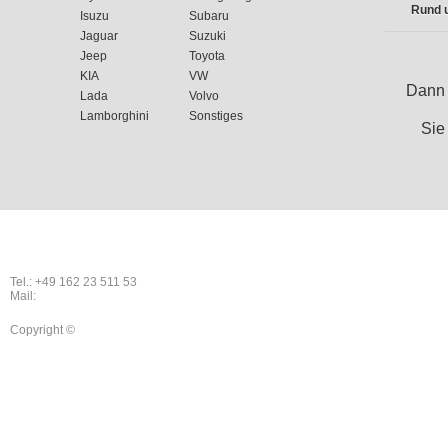
Rund u
Isuzu
Subaru
Jaguar
Suzuki
Jeep
Toyota
KIA
VW
Dann 
Lada
Volvo
Lamborghini
Sonstiges
Sie
Kontakt
Tel.: +49 162 23 511 53
Mail:
info@autoankauf-paradis.de
Copyright ©