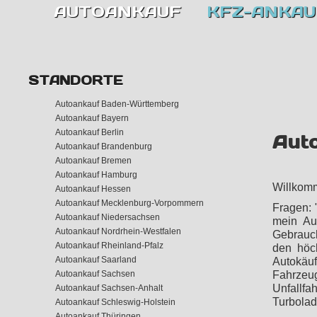
AUTOANKAUF
KFZ-ANKAU
STANDORTE
Autoankauf Baden-Württemberg
Autoankauf Bayern
Autoankauf Berlin
Aut
Autoankauf Brandenburg
Autoankauf Bremen
Autoankauf Hamburg
Willkomm
Autoankauf Hessen
Autoankauf Mecklenburg-Vorpommern
Fragen: 
Autoankauf Niedersachsen
mein Aut
Autoankauf Nordrhein-Westfalen
Gebrauch
Autoankauf Rheinland-Pfalz
den höch
Autoankauf Saarland
Autokäuf
Fahrzeu
Autoankauf Sachsen
Unfallfa
Autoankauf Sachsen-Anhalt
Turbolad
Autoankauf Schleswig-Holstein
Autoankauf Thüringen