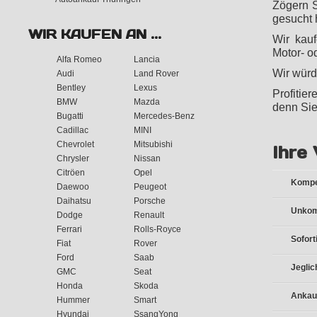
Zögern S
gesucht 
WIR KAUFEN AN ...
Wir kauf
Motor- o
Alfa Romeo
Lancia
Wir würd
Audi
Land Rover
Bentley
Lexus
Profitie
BMW
Mazda
denn Sie
Bugatti
Mercedes-Benz
Cadillac
MINI
Chevrolet
Mitsubishi
Ihre 
Chrysler
Nissan
Citröen
Opel
Kompe
Daewoo
Peugeot
Daihatsu
Porsche
Unkomp
Dodge
Renault
Ferrari
Rolls-Royce
Sofort
Fiat
Rover
Ford
Saab
Jeglic
GMC
Seat
Honda
Skoda
Ankauf
Hummer
Smart
Hyundai
SsangYong