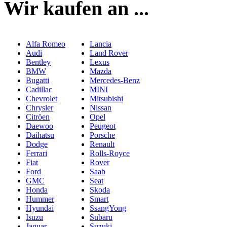
Wir kaufen an ...
Alfa Romeo
Lancia
Audi
Land Rover
Bentley
Lexus
BMW
Mazda
Bugatti
Mercedes-Benz
Cadillac
MINI
Chevrolet
Mitsubishi
Chrysler
Nissan
Citröen
Opel
Daewoo
Peugeot
Daihatsu
Porsche
Dodge
Renault
Ferrari
Rolls-Royce
Fiat
Rover
Ford
Saab
GMC
Seat
Honda
Skoda
Hummer
Smart
Hyundai
SsangYong
Isuzu
Subaru
Jaguar
Suzuki