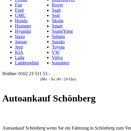
Fiat
Rover
Ford
Saab
GMC
Seat
Honda
Skoda
Hummer
Smart
Hyundai
SsangYong
Isuzu
Subaru
Jaguar
Suzuki
Jeep
Toyota
KIA
VW
Lada
Volvo
Lamborghini
Sonstiges
Hotline: 0162 23 511 53 -
Anfrageformular
(Mo. - So. 00 - 24 Uhr)
Autoankauf Schönberg
Autoankauf Schönberg wenn Sie ein Fahrzeug in Schönberg zum Verkau