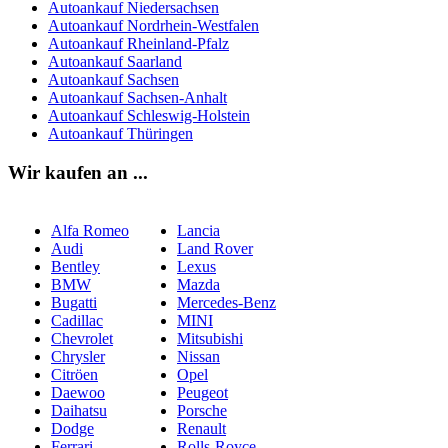
Autoankauf Niedersachsen
Autoankauf Nordrhein-Westfalen
Autoankauf Rheinland-Pfalz
Autoankauf Saarland
Autoankauf Sachsen
Autoankauf Sachsen-Anhalt
Autoankauf Schleswig-Holstein
Autoankauf Thüringen
Wir kaufen an ...
Alfa Romeo
Lancia
Audi
Land Rover
Bentley
Lexus
BMW
Mazda
Bugatti
Mercedes-Benz
Cadillac
MINI
Chevrolet
Mitsubishi
Chrysler
Nissan
Citröen
Opel
Daewoo
Peugeot
Daihatsu
Porsche
Dodge
Renault
Ferrari
Rolls-Royce