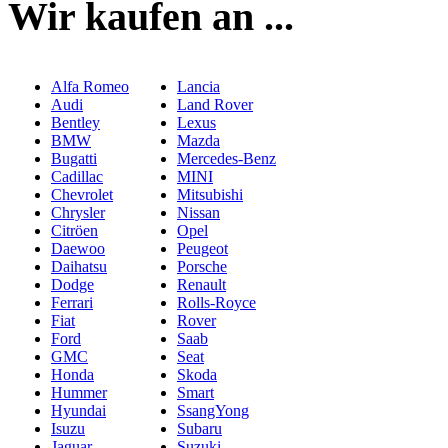
Wir kaufen an ...
Alfa Romeo
Lancia
Audi
Land Rover
Bentley
Lexus
BMW
Mazda
Bugatti
Mercedes-Benz
Cadillac
MINI
Chevrolet
Mitsubishi
Chrysler
Nissan
Citröen
Opel
Daewoo
Peugeot
Daihatsu
Porsche
Dodge
Renault
Ferrari
Rolls-Royce
Fiat
Rover
Ford
Saab
GMC
Seat
Honda
Skoda
Hummer
Smart
Hyundai
SsangYong
Isuzu
Subaru
Jaguar
Suzuki