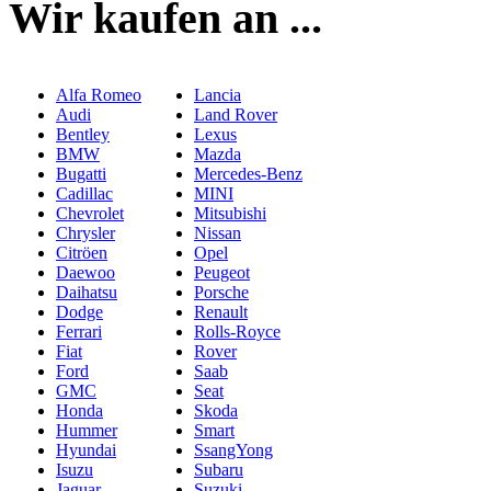
Wir kaufen an ...
Alfa Romeo
Lancia
Audi
Land Rover
Bentley
Lexus
BMW
Mazda
Bugatti
Mercedes-Benz
Cadillac
MINI
Chevrolet
Mitsubishi
Chrysler
Nissan
Citröen
Opel
Daewoo
Peugeot
Daihatsu
Porsche
Dodge
Renault
Ferrari
Rolls-Royce
Fiat
Rover
Ford
Saab
GMC
Seat
Honda
Skoda
Hummer
Smart
Hyundai
SsangYong
Isuzu
Subaru
Jaguar
Suzuki