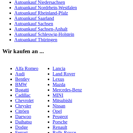
Autoankauf Niedersachsen
Autoankauf Nordrhein-Westfalen
Autoankauf Rheinland-Pfalz
Autoankauf Saarland
Autoankauf Sachsen
Autoankauf Sachsen-Anhalt
Autoankauf Schleswig-Holstein
Autoankauf Thüringen
Wir kaufen an ...
Alfa Romeo
Lancia
Audi
Land Rover
Bentley
Lexus
BMW
Mazda
Bugatti
Mercedes-Benz
Cadillac
MINI
Chevrolet
Mitsubishi
Chrysler
Nissan
Citröen
Opel
Daewoo
Peugeot
Daihatsu
Porsche
Dodge
Renault
Ferrari
Rolls-Royce