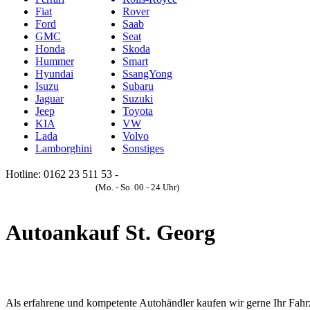
Fiat
Rover
Ford
Saab
GMC
Seat
Honda
Skoda
Hummer
Smart
Hyundai
SsangYong
Isuzu
Subaru
Jaguar
Suzuki
Jeep
Toyota
KIA
VW
Lada
Volvo
Lamborghini
Sonstiges
Hotline: 0162 23 511 53 -
Anfrageformular
(Mo. - So. 00 - 24 Uhr)
Autoankauf St. Georg
Als erfahrene und kompetente Autohändler kaufen wir gerne Ihr Fahrze