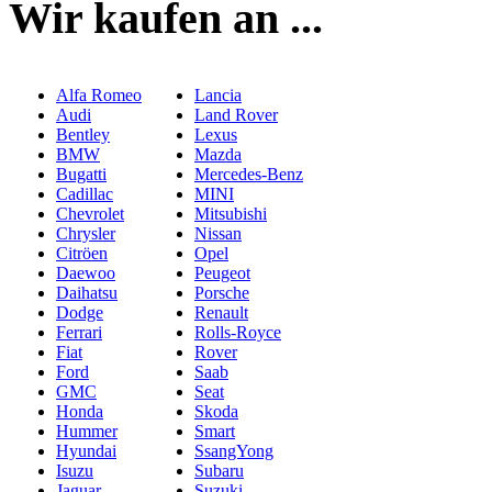
Wir kaufen an ...
Alfa Romeo
Lancia
Audi
Land Rover
Bentley
Lexus
BMW
Mazda
Bugatti
Mercedes-Benz
Cadillac
MINI
Chevrolet
Mitsubishi
Chrysler
Nissan
Citröen
Opel
Daewoo
Peugeot
Daihatsu
Porsche
Dodge
Renault
Ferrari
Rolls-Royce
Fiat
Rover
Ford
Saab
GMC
Seat
Honda
Skoda
Hummer
Smart
Hyundai
SsangYong
Isuzu
Subaru
Jaguar
Suzuki