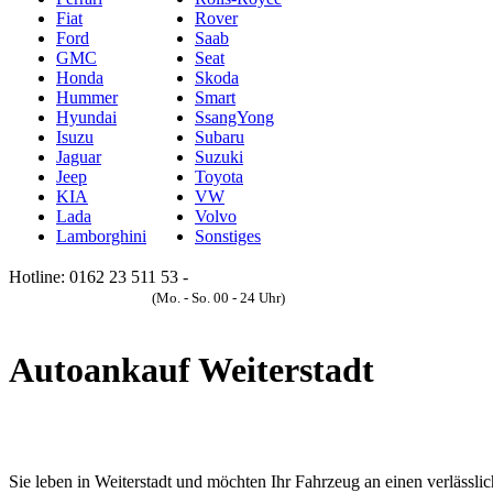
Fiat
Rover
Ford
Saab
GMC
Seat
Honda
Skoda
Hummer
Smart
Hyundai
SsangYong
Isuzu
Subaru
Jaguar
Suzuki
Jeep
Toyota
KIA
VW
Lada
Volvo
Lamborghini
Sonstiges
Hotline: 0162 23 511 53 -
Anfrageformular
(Mo. - So. 00 - 24 Uhr)
Autoankauf Weiterstadt
Sie leben in Weiterstadt und möchten Ihr Fahrzeug an einen verlässl