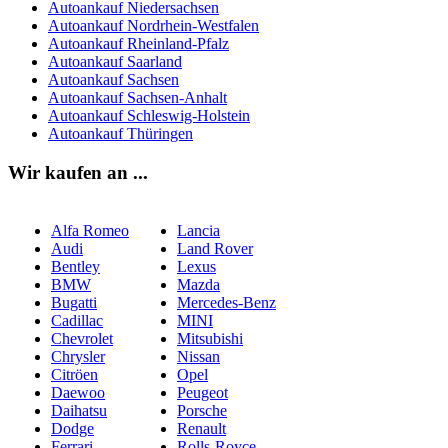
Autoankauf Niedersachsen
Autoankauf Nordrhein-Westfalen
Autoankauf Rheinland-Pfalz
Autoankauf Saarland
Autoankauf Sachsen
Autoankauf Sachsen-Anhalt
Autoankauf Schleswig-Holstein
Autoankauf Thüringen
Wir kaufen an ...
Alfa Romeo
Lancia
Audi
Land Rover
Bentley
Lexus
BMW
Mazda
Bugatti
Mercedes-Benz
Cadillac
MINI
Chevrolet
Mitsubishi
Chrysler
Nissan
Citröen
Opel
Daewoo
Peugeot
Daihatsu
Porsche
Dodge
Renault
Ferrari
Rolls-Royce