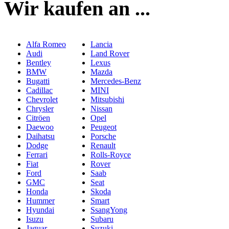
Wir kaufen an ...
Alfa Romeo
Lancia
Audi
Land Rover
Bentley
Lexus
BMW
Mazda
Bugatti
Mercedes-Benz
Cadillac
MINI
Chevrolet
Mitsubishi
Chrysler
Nissan
Citröen
Opel
Daewoo
Peugeot
Daihatsu
Porsche
Dodge
Renault
Ferrari
Rolls-Royce
Fiat
Rover
Ford
Saab
GMC
Seat
Honda
Skoda
Hummer
Smart
Hyundai
SsangYong
Isuzu
Subaru
Jaguar
Suzuki