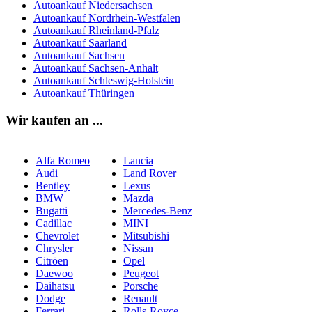
Autoankauf Niedersachsen
Autoankauf Nordrhein-Westfalen
Autoankauf Rheinland-Pfalz
Autoankauf Saarland
Autoankauf Sachsen
Autoankauf Sachsen-Anhalt
Autoankauf Schleswig-Holstein
Autoankauf Thüringen
Wir kaufen an ...
Alfa Romeo
Lancia
Audi
Land Rover
Bentley
Lexus
BMW
Mazda
Bugatti
Mercedes-Benz
Cadillac
MINI
Chevrolet
Mitsubishi
Chrysler
Nissan
Citröen
Opel
Daewoo
Peugeot
Daihatsu
Porsche
Dodge
Renault
Ferrari
Rolls-Royce