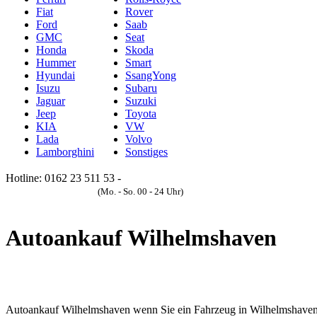
Fiat
Rover
Ford
Saab
GMC
Seat
Honda
Skoda
Hummer
Smart
Hyundai
SsangYong
Isuzu
Subaru
Jaguar
Suzuki
Jeep
Toyota
KIA
VW
Lada
Volvo
Lamborghini
Sonstiges
Hotline: 0162 23 511 53 -
Anfrageformular
(Mo. - So. 00 - 24 Uhr)
Autoankauf Wilhelmshaven
Autoankauf Wilhelmshaven wenn Sie ein Fahrzeug in Wilhelmshaven zu