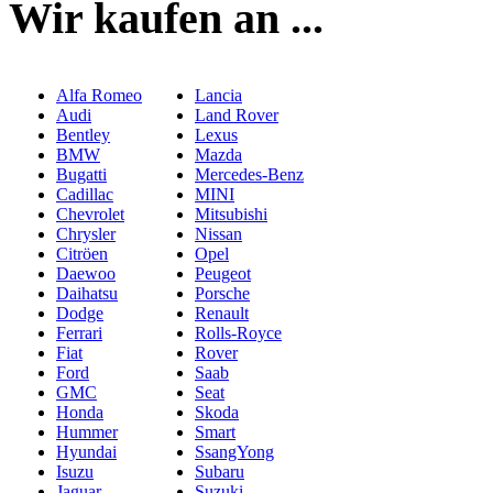
Wir kaufen an ...
Alfa Romeo
Lancia
Audi
Land Rover
Bentley
Lexus
BMW
Mazda
Bugatti
Mercedes-Benz
Cadillac
MINI
Chevrolet
Mitsubishi
Chrysler
Nissan
Citröen
Opel
Daewoo
Peugeot
Daihatsu
Porsche
Dodge
Renault
Ferrari
Rolls-Royce
Fiat
Rover
Ford
Saab
GMC
Seat
Honda
Skoda
Hummer
Smart
Hyundai
SsangYong
Isuzu
Subaru
Jaguar
Suzuki