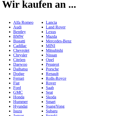
Wir kaufen an ...
Alfa Romeo
Lancia
Audi
Land Rover
Bentley
Lexus
BMW
Mazda
Bugatti
Mercedes-Benz
Cadillac
MINI
Chevrolet
Mitsubishi
Chrysler
Nissan
Citröen
Opel
Daewoo
Peugeot
Daihatsu
Porsche
Dodge
Renault
Ferrari
Rolls-Royce
Fiat
Rover
Ford
Saab
GMC
Seat
Honda
Skoda
Hummer
Smart
Hyundai
SsangYong
Isuzu
Subaru
Jaguar
Suzuki