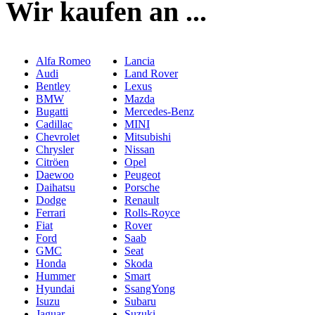
Wir kaufen an ...
Alfa Romeo
Lancia
Audi
Land Rover
Bentley
Lexus
BMW
Mazda
Bugatti
Mercedes-Benz
Cadillac
MINI
Chevrolet
Mitsubishi
Chrysler
Nissan
Citröen
Opel
Daewoo
Peugeot
Daihatsu
Porsche
Dodge
Renault
Ferrari
Rolls-Royce
Fiat
Rover
Ford
Saab
GMC
Seat
Honda
Skoda
Hummer
Smart
Hyundai
SsangYong
Isuzu
Subaru
Jaguar
Suzuki